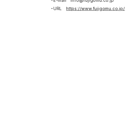
・E-mail
info@fujigomu.co.jp
・URL
https://www.fujigomu.co.jp/